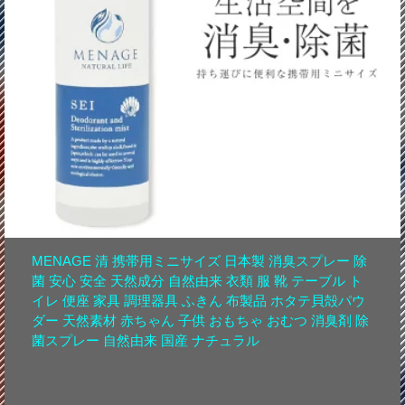
MENAGE 清 携帯用ミニサイズ 日本製 消臭スプレー 除
菌 安心 安全 天然成分 自然由来 衣類 服 靴 テーブル ト
イレ 便座 家具 調理器具 ふきん 布製品 ホタテ貝殻パウ
ダー 天然素材 赤ちゃん 子供 おもちゃ おむつ 消臭剤 除
菌スプレー 自然由来 国産 ナチュラル