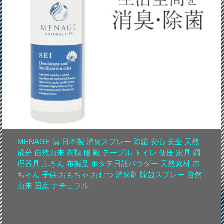
MENAGE 清 日本製 消臭スプレー 除菌 安心 安全 天然
成分 自然由来 衣類 服 靴 テーブル トイレ 便座 家具 調
理器具 ふきん 布製品 ホタテ貝殻パウダー 天然素材 赤
ちゃん 子供 おもちゃ おむつ 消臭剤 除菌スプレー 自然
由来 国産 ナチュラル