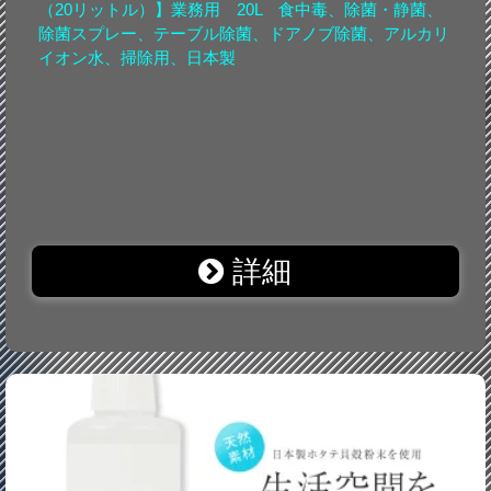
（20リットル）】業務用 20L 食中毒、除菌・静菌、
除菌スプレー、テーブル除菌、ドアノブ除菌、アルカリ
イオン水、掃除用、日本製
詳細