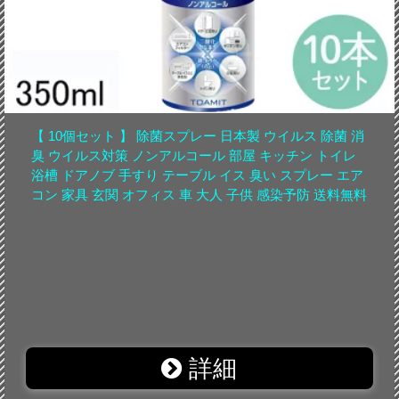
【 10個セット 】 除菌スプレー 日本製 ウイルス 除菌 消
臭 ウイルス対策 ノンアルコール 部屋 キッチン トイレ
浴槽 ドアノブ 手すり テーブル イス 臭い スプレー エア
コン 家具 玄関 オフィス 車 大人 子供 感染予防 送料無料
詳細