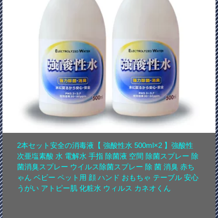
2本セット安全の消毒液【 強酸性水 500ml×2 】強酸性
次亜塩素酸 水 電解水 手指 除菌液 空間 除菌スプレー 除
菌消臭スプレー ウイルス除菌スプレー 除 菌 消臭 赤ち
ゃん ベビー ペット用 顔 ハンド おもちゃ テーブル 安心
うがい アトピー肌 化粧水 ウィルス カネオくん