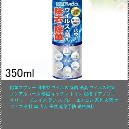
除菌スプレー 日本製 ウイルス 除菌 消臭 ウイルス対策
ノンアルコール 部屋 キッチン トイレ 浴槽 ドアノブ 手
すり テーブル イス 臭い スプレー エアコン 家具 玄関 オ
フィス 会社 車 大人 子供 感染予防 送料無料