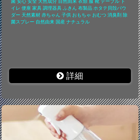
菌 安心 安全 天然成分 自然由来 衣類 服 靴 テーブル ト
イレ 便座 家具 調理器具 ふきん 布製品 ホタテ貝殻パウ
ダー 天然素材 赤ちゃん 子供 おもちゃ おむつ 消臭剤 除
菌スプレー 自然由来 国産 ナチュラル
詳細