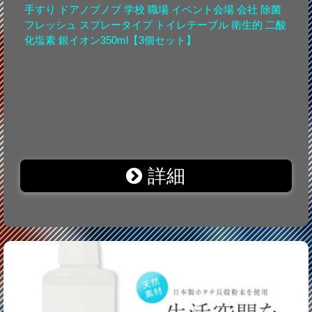
手すり ドアノブノブ 学校 職場 イベント会場 会社 除菌
フレッシュ スプレータイプ トイレテーブル 衛生的 二酸
化塩素 銀イオン350ml【3個セット】
詳細