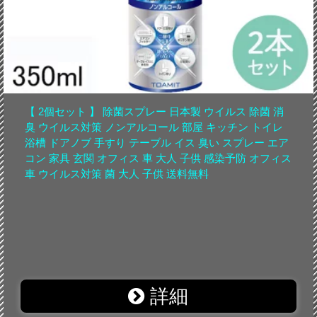
【 2個セット 】 除菌スプレー 日本製 ウイルス 除菌 消
臭 ウイルス対策 ノンアルコール 部屋 キッチン トイレ
浴槽 ドアノブ 手すり テーブル イス 臭い スプレー エア
コン 家具 玄関 オフィス 車 大人 子供 感染予防 オフィス
車 ウイルス対策 菌 大人 子供 送料無料
詳細