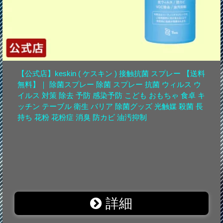
【公式店】keskin ( ケスキン ) 接触抗菌 スプレー 【送料
無料】｜ 除菌スプレー 除菌 スプレー 抗菌 ウィルス ウ
イルス 対策 除去 予防 感染予防 こども おもちゃ 食卓 キ
ッチン テーブル 衛生 バリア 除菌グッズ 光触媒 殺菌 長
持ち 花粉 花粉症 消臭 防カビ 油汚抑制
詳細